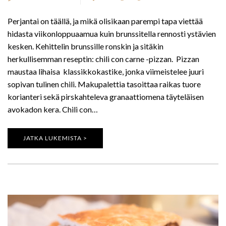
Perjantai on täällä, ja mikä olisikaan parempi tapa viettää
hidasta viikonloppuaamua kuin brunssitella rennosti ystävien
kesken. Kehittelin brunssille ronskin ja sitäkin
herkullisemman reseptin: chili con carne -pizzan. Pizzan
maustaa lihaisa klassikkokastike, jonka viimeistelee juuri
sopivan tulinen chili. Makupalettia tasoittaa raikas tuore
korianteri sekä pirskahteleva granaattiomena täyteläisen
avokadon kera. Chili con…
JATKA LUKEMISTA >