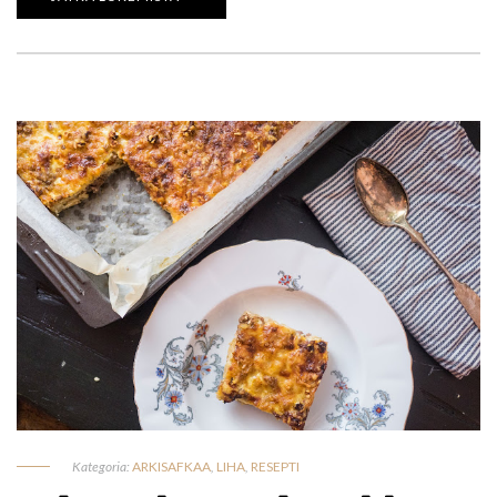
Kategoria:
ARKISAFKAA
,
LIHA
,
RESEPTI