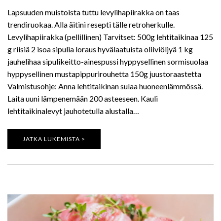
Lapsuuden muistoista tuttu levylihapiirakka on taas
trendiruokaa. Alla äitini resepti tälle retroherkulle.
Levylihapiirakka (pellillinen) Tarvitset: 500g lehtitaikinaa 125
g riisiä 2 isoa sipulia loraus hyvälaatuista oliiviöljyä 1 kg
jauhelihaa sipulikeitto-ainespussi hyppysellinen sormisuolaa
hyppysellinen mustapippurirouhetta 150g juustoraastetta
Valmistusohje: Anna lehtitaikinan sulaa huoneenlämmössä.
Laita uuni lämpenemään 200 asteeseen. Kauli
lehtitaikinalevyt jauhotetulla alustalla…
JATKA LUKEMISTA >