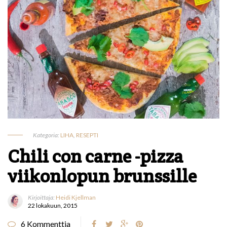
Kategoria:
LIHA
,
RESEPTI
Chili con carne -pizza
viikonlopun brunssille
Kirjoittaja:
Heidi Kjellman
22 lokakuun, 2015
6 Kommenttia