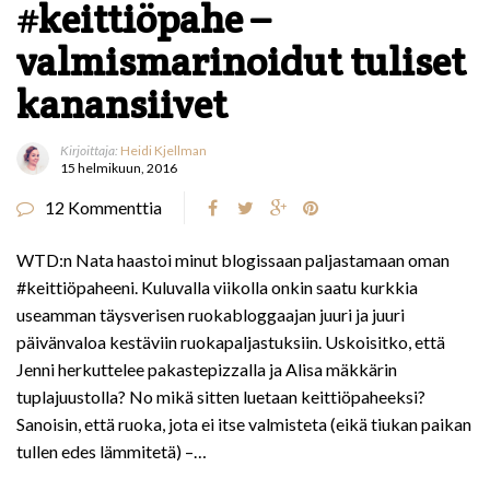
#keittiöpahe –
valmismarinoidut tuliset
kanansiivet
Kirjoittaja:
Heidi Kjellman
15 helmikuun, 2016
12 Kommenttia
WTD:n Nata haastoi minut blogissaan paljastamaan oman
#keittiöpaheeni. Kuluvalla viikolla onkin saatu kurkkia
useamman täysverisen ruokabloggaajan juuri ja juuri
päivänvaloa kestäviin ruokapaljastuksiin. Uskoisitko, että
Jenni herkuttelee pakastepizzalla ja Alisa mäkkärin
tuplajuustolla? No mikä sitten luetaan keittiöpaheeksi?
Sanoisin, että ruoka, jota ei itse valmisteta (eikä tiukan paikan
tullen edes lämmitetä) –…