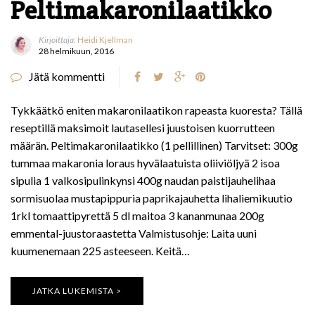
Peltimakaronilaatikko
Kirjoittaja:
Heidi Kjellman
28 helmikuun, 2016
Jätä kommentti
Tykkäätkö eniten makaronilaatikon rapeasta kuoresta? Tällä
reseptillä maksimoit lautasellesi juustoisen kuorrutteen
määrän. Peltimakaronilaatikko (1 pellillinen) Tarvitset: 300g
tummaa makaronia loraus hyvälaatuista oliiviöljyä 2 isoa
sipulia 1 valkosipulinkynsi 400g naudan paistijauhelihaa
sormisuolaa mustapippuria paprikajauhetta lihaliemikuutio
1rkl tomaattipyrettä 5 dl maitoa 3 kananmunaa 200g
emmental-juustoraastetta Valmistusohje: Laita uuni
kuumenemaan 225 asteeseen. Keitä…
JATKA LUKEMISTA >