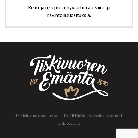
Rentoja reseptejä, hyvää fiilistä, viini- ja
ravintolasuosituksia.
© Tiskivuorenemanta.fi - Heidi Kjellman. Kaikki oikeudet
pidätetään.