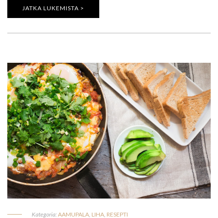
JATKA LUKEMISTA >
Kategoria:
AAMUPALA
,
LIHA
,
RESEPTI