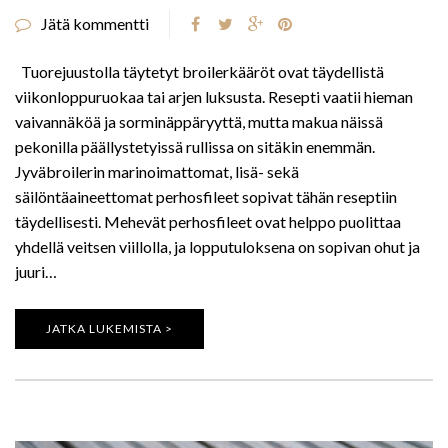
Jätä kommentti
Tuorejuustolla täytetyt broilerkääröt ovat täydellistä
viikonloppuruokaa tai arjen luksusta. Resepti vaatii hieman
vaivannäköä ja sorminäppäryyttä, mutta makua näissä
pekonilla päällystetyissä rullissa on sitäkin enemmän.
Jyväbroilerin marinoimattomat, lisä- sekä
säilöntäaineettomat perhosfileet sopivat tähän reseptiin
täydellisesti. Mehevät perhosfileet ovat helppo puolittaa
yhdellä veitsen viillolla, ja lopputuloksena on sopivan ohut ja
juuri…
JATKA LUKEMISTA >