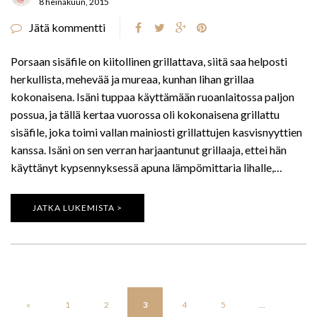
8 heinäkuun, 2015
Jätä kommentti
Porsaan sisäfile on kiitollinen grillattava, siitä saa helposti
herkullista, mehevää ja mureaa, kunhan lihan grillaa
kokonaisena. Isäni tuppaa käyttämään ruoanlaitossa paljon
possua, ja tällä kertaa vuorossa oli kokonaisena grillattu
sisäfile, joka toimi vallan mainiosti grillattujen kasvisnyyttien
kanssa. Isäni on sen verran harjaantunut grillaaja, ettei hän
käyttänyt kypsennyksessä apuna lämpömittaria lihalle,…
JATKA LUKEMISTA >
«
1
2
3
4
5
...