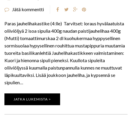
Jätä kommentti
Paras jauhelihakastike (4:lle) Tarvitset: loraus hyvälaatuista
oliiviöljyä 2 isoa sipulia 400g naudan paistijauhelihaa 400g
(Mutti) tomaattimurskaa 2 dl kuohukermaa hyppysellinen
sormisuolaa hypysellinen rouhittua mustapippuria muutamia
tuoreita basilikanlehtiä Jauhelihakastikkeen valmistaminen:
Kuori ja hienonna sipuli pieneksi. Kuullota sipuleita
oliiviöljyssä kuumalla paistunpannulla kunnes ne muuttuvat
läpikuultaviksi. Lisää joukkoon jauheliha, ja kypsennä se
sipulien…
JATKA LUKEMISTA >