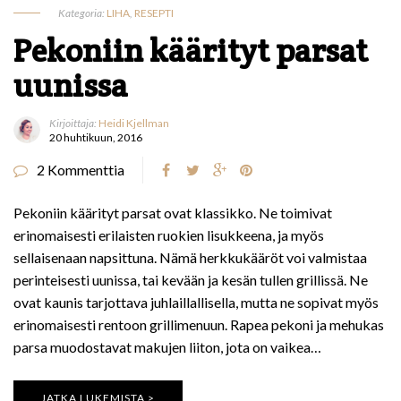
Kategoria:
LIHA
,
RESEPTI
Pekoniin käärityt parsat
uunissa
Kirjoittaja:
Heidi Kjellman
20 huhtikuun, 2016
2 Kommenttia
Pekoniin käärityt parsat ovat klassikko. Ne toimivat
erinomaisesti erilaisten ruokien lisukkeena, ja myös
sellaisenaan napsittuna. Nämä herkkukääröt voi valmistaa
perinteisesti uunissa, tai kevään ja kesän tullen grillissä. Ne
ovat kaunis tarjottava juhlaillallisella, mutta ne sopivat myös
erinomaisesti rentoon grillimenuun. Rapea pekoni ja mehukas
parsa muodostavat makujen liiton, jota on vaikea…
JATKA LUKEMISTA >