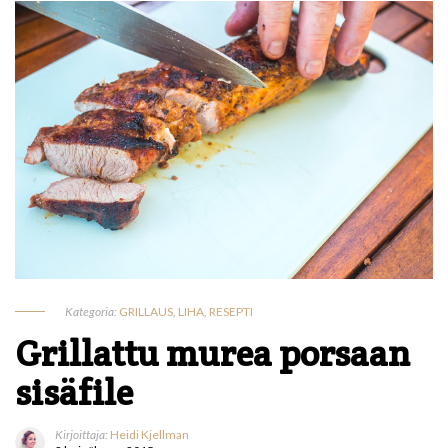
Kategoria:
GRILLAUS
,
LIHA
,
RESEPTI
Grillattu murea porsaan
sisäfile
Kirjoittaja:
Heidi Kjellman