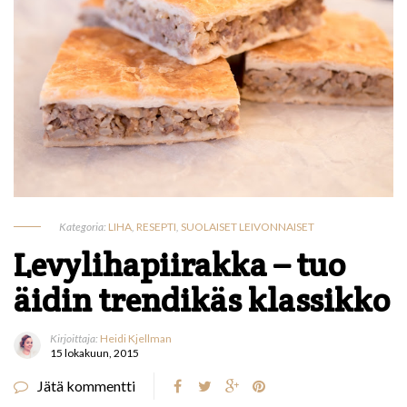
Kategoria:
LIHA
,
RESEPTI
,
SUOLAISET LEIVONNAISET
Levylihapiirakka – tuo
äidin trendikäs klassikko
Kirjoittaja:
Heidi Kjellman
15 lokakuun, 2015
Jätä kommentti