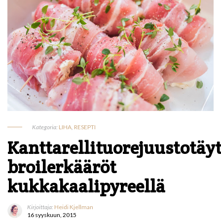
Kategoria:
LIHA
,
RESEPTI
Kanttarellituorejuustotäyt
broilerkääröt
kukkakaalipyreellä
Kirjoittaja:
Heidi Kjellman
16 syyskuun, 2015