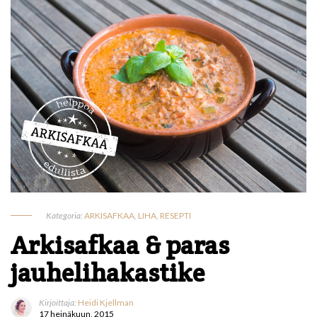
Kategoria:
ARKISAFKAA
,
LIHA
,
RESEPTI
Arkisafkaa & paras
jauhelihakastike
Kirjoittaja:
Heidi Kjellman
17 heinäkuun, 2015