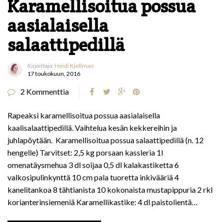
Karamellisoitua possua
aasialaisella
salaattipedillä
Kirjoittaja:
Heidi Kjellman
17 toukokuun, 2016
2 Kommenttia
Rapeaksi karamellisoitua possua aasialaisella
kaalisalaattipedillä. Vaihtelua kesän kekkereihin ja
juhlapöytään. Karamellisoitua possua salaattipedillä (n. 12
hengelle) Tarvitset: 2,5 kg porsaan kassleria 1l
omenatäysmehua 3 dl soijaa 0,5 dl kalakastiketta 6
valkosipulinkynttä 10 cm pala tuoretta inkivääriä 4
kanelitankoa 8 tähtianista 10 kokonaista mustapippuria 2 rkl
korianterinsiemeniä Karamellikastike: 4 dl paistolientä…