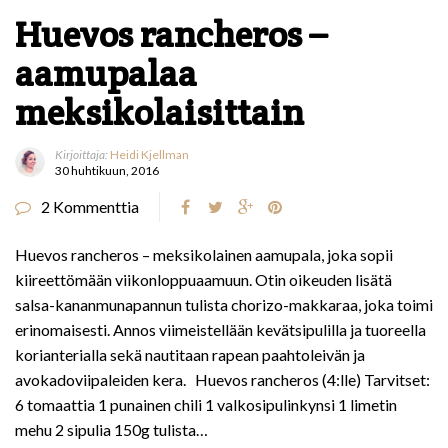
Huevos rancheros –
aamupalaa
meksikolaisittain
Kirjoittaja:
Heidi Kjellman
30 huhtikuun, 2016
2 Kommenttia
Huevos rancheros – meksikolainen aamupala, joka sopii
kiireettömään viikonloppuaamuun. Otin oikeuden lisätä
salsa-kananmunapannun tulista chorizo-makkaraa, joka toimi
erinomaisesti. Annos viimeistellään kevätsipulilla ja tuoreella
korianterialla sekä nautitaan rapean paahtoleivän ja
avokadoviipaleiden kera. Huevos rancheros (4:lle) Tarvitset:
6 tomaattia 1 punainen chili 1 valkosipulinkynsi 1 limetin
mehu 2 sipulia 150g tulista…