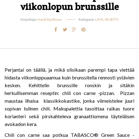
viikonlopun brunssille
Kirjoittaja:
Heidi Kjellman
Kategoria:
LIHA
,
RESEPTI
Perjantai on täällä, ja mikä olisikaan parempi tapa viettää
hidasta viikonloppuaamua kuin brunssitella rennosti ystävien
kesken. Kehittelin brunssille ronskin ja sitäkin
herkullisemman reseptin: chili con carne -pizzan. Pizzan
maustaa lihaisa klassikkokastike, jonka viimeistelee juuri
sopivan tulinen chili. Makupalettia tasoittaa raikas tuore
korianteri sekä pirskahteleva granaattiomena täyteläisen
avokadon kera.
Chili con carne saa potkua TABASCO® Green Sauce -