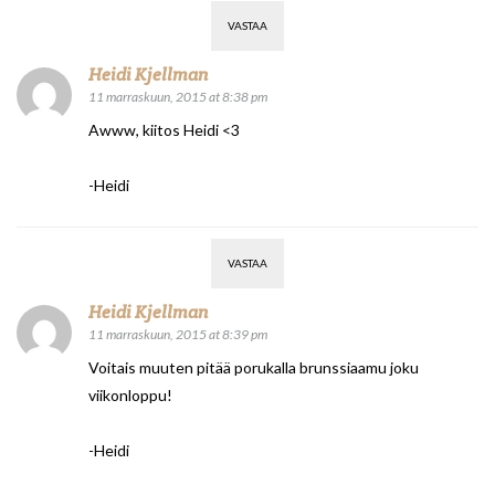
VASTAA
Heidi Kjellman
11 marraskuun, 2015 at 8:38 pm
Awww, kiitos Heidi <3
-Heidi
VASTAA
Heidi Kjellman
11 marraskuun, 2015 at 8:39 pm
Voitais muuten pitää porukalla brunssiaamu joku
viikonloppu!
-Heidi