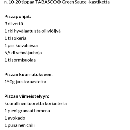
n. 10-20 tippaa TABASCO® Green Sauce -kastiketta
Pizzapohjat:
3 dl vettä
1 rkl hyvälaatuista oliiviöljyä
1 tl sokeria
1 pss kuivahiivaa
5,5 dl vehnäjauhoja
1 tl sormisuolaa
Pizzan kuorrutukseen:
150g juustoraastetta
Pizzan viimeistelyyn:
kourallinen tuoretta korianteria
1 pieni granaattiomena
1 avokado
1 punainen chili