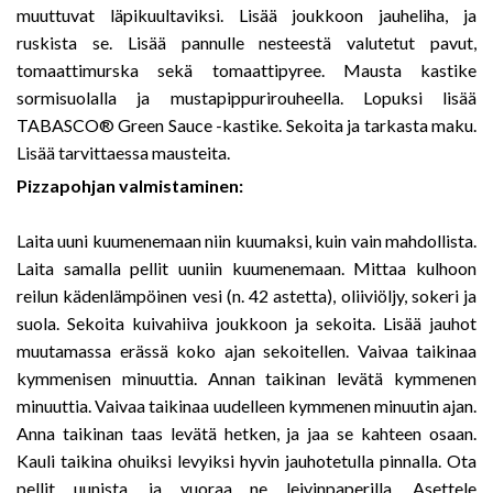
muuttuvat läpikuultaviksi. Lisää joukkoon jauheliha, ja
ruskista se. Lisää pannulle nesteestä valutetut pavut,
tomaattimurska sekä tomaattipyree. Mausta kastike
sormisuolalla ja mustapippurirouheella. Lopuksi lisää
TABASCO® Green Sauce -kastike. Sekoita ja tarkasta maku.
Lisää tarvittaessa mausteita.
Pizzapohjan valmistaminen:
Laita uuni kuumenemaan niin kuumaksi, kuin vain mahdollista.
Laita samalla pellit uuniin kuumenemaan. Mittaa kulhoon
reilun kädenlämpöinen vesi (n. 42 astetta), oliiviöljy, sokeri ja
suola. Sekoita kuivahiiva joukkoon ja sekoita. Lisää jauhot
muutamassa erässä koko ajan sekoitellen. Vaivaa taikinaa
kymmenisen minuuttia. Annan taikinan levätä kymmenen
minuuttia. Vaivaa taikinaa uudelleen kymmenen minuutin ajan.
Anna taikinan taas levätä hetken, ja jaa se kahteen osaan.
Kauli taikina ohuiksi levyiksi hyvin jauhotetulla pinnalla. Ota
pellit uunista, ja vuoraa ne leivinpaperilla. Asettele