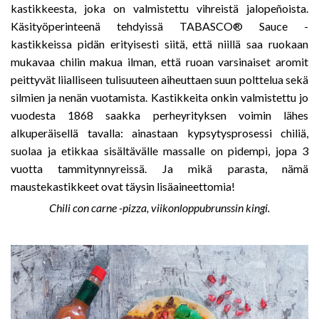
kastikkeesta, joka on valmistettu vihreistä jalopeñoista.
Käsityöperinteenä tehdyissä TABASCO® Sauce -
kastikkeissa pidän erityisesti siitä, että niillä saa ruokaan
mukavaa chilin makua ilman, että ruoan varsinaiset aromit
peittyvät liialliseen tulisuuteen aiheuttaen suun polttelua sekä
silmien ja nenän vuotamista. Kastikkeita onkin valmistettu jo
vuodesta 1868 saakka perheyrityksen voimin lähes
alkuperäisellä tavalla: ainastaan kypsytysprosessi chiliä,
suolaa ja etikkaa sisältävälle massalle on pidempi, jopa 3
vuotta tammitynnyreissä. Ja mikä parasta, nämä
maustekastikkeet ovat täysin lisäaineettomia!
Chili con carne -pizza, viikonloppubrunssin kingi.