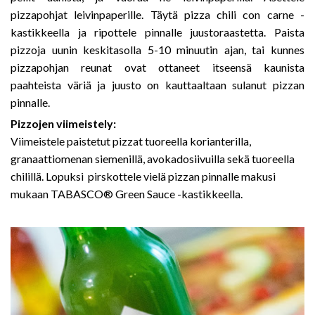
pizzapohjat leivinpaperille. Täytä pizza chili con carne -
kastikkeella ja ripottele pinnalle juustoraastetta. Paista
pizzoja uunin keskitasolla 5-10 minuutin ajan, tai kunnes
pizzapohjan reunat ovat ottaneet itseensä kaunista
paahteista väriä ja juusto on kauttaaltaan sulanut pizzan
pinnalle.
Pizzojen viimeistely:
Viimeistele paistetut pizzat tuoreella korianterilla,
granaattiomenan siemenillä, avokadosiivuilla sekä tuoreella
chilillä. Lopuksi pirskottele vielä pizzan pinnalle makusi
mukaan TABASCO® Green Sauce -kastikkeella.