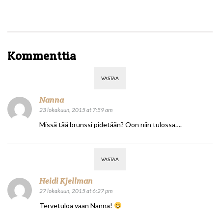
Kommenttia
VASTAA
Nanna
23 lokakuun, 2015 at 7:59 am
Missä tää brunssi pidetään? Oon niin tulossa….
VASTAA
Heidi Kjellman
27 lokakuun, 2015 at 6:27 pm
Tervetuloa vaan Nanna!