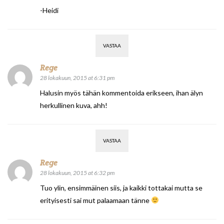
-Heidi
VASTAA
Rege
28 lokakuun, 2015 at 6:31 pm
Halusin myös tähän kommentoida erikseen, ihan älyn
herkullinen kuva, ahh!
VASTAA
Rege
28 lokakuun, 2015 at 6:32 pm
Tuo ylin, ensimmäinen siis, ja kaikki tottakai mutta se
erityisesti sai mut palaamaan tänne