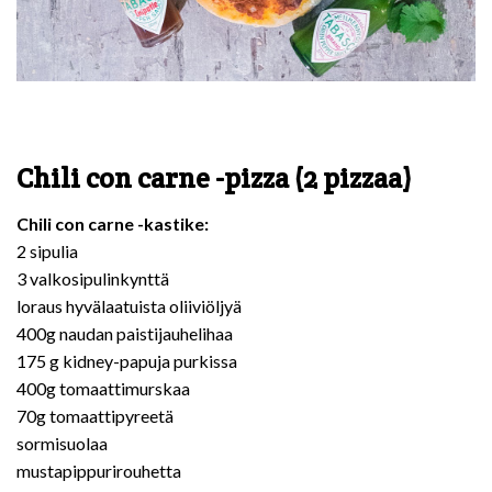
Chili con carne -pizza (2 pizzaa)
Chili con carne -kastike:
2 sipulia
3 valkosipulinkynttä
loraus hyvälaatuista oliiviöljyä
400g naudan paistijauhelihaa
175 g kidney-papuja purkissa
400g tomaattimurskaa
70g tomaattipyreetä
sormisuolaa
mustapippurirouhetta