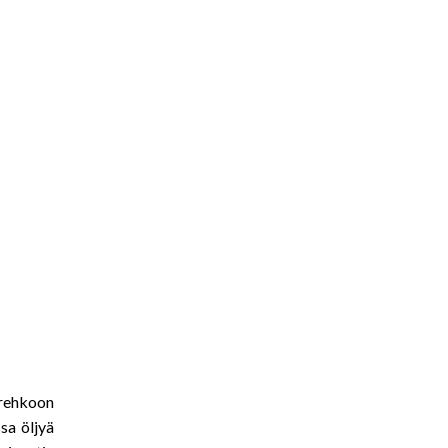
urehkoon
ssa öljyä