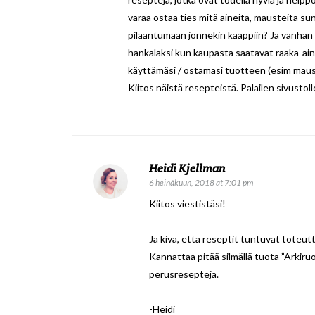
varaa ostaa ties mitä aineita, mausteita sun
pilaantumaan jonnekin kaappiin? Ja vanhan
hankalaksi kun kaupasta saatavat raaka-ain
käyttämäsi / ostamasi tuotteen (esim maust
Kiitos näistä resepteistä. Palailen sivustoll
Heidi Kjellman
6 heinäkuun, 2018 at 7:01 pm
Kiitos viestistäsi!
Ja kiva, että reseptit tuntuvat toteutt
Kannattaa pitää silmällä tuota ”Arkiruo
perusreseptejä.
-Heidi