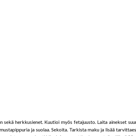
een sekä herkkusienet. Kuutioi myös fetajuusto. Laita ainekset su
ä mustapippuria ja suolaa. Sekoita. Tarkista maku ja lisää tarvittae