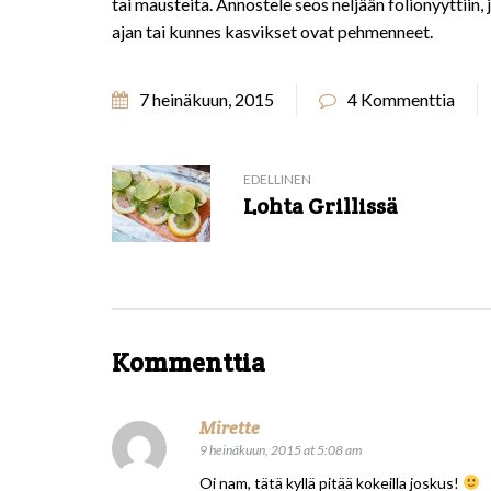
tai mausteita. Annostele seos neljään folionyyttiin, 
ajan tai kunnes kasvikset ovat pehmenneet.
7 heinäkuun, 2015
4 Kommenttia
EDELLINEN
Lohta Grillissä
Kommenttia
Mirette
9 heinäkuun, 2015 at 5:08 am
Oi nam, tätä kyllä pitää kokeilla joskus!