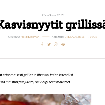
7 heinäkuun, 2015
Kasvisnyytit grilliss
Kirjoittaja:
Heidi Kjellman
Kategoria:
GRILLAUS
,
RESEPTI
,
VEGE
 erinomaisesti grillatun lihan tai kalan kaveriksi.
ssä maistuu fetajuusto, oliiviöljy sekä mausteet.