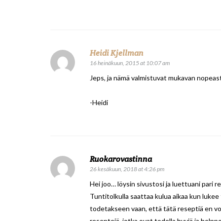
Heidi Kjellman
16 heinäkuun, 2015 at 10:07 am
Jeps, ja nämä valmistuvat mukavan nopeasti,
-Heidi
Ruokarovastinna
26 kesäkuun, 2018 at 4:26 pm
Hei joo… löysin sivustosi ja luettuani pari 
Tuntitolkulla saattaa kulua aikaa kun lukee
todetakseen vaan, että tätä reseptiä en voi 
reseptejä, jotka ovat todella hyviä ja help