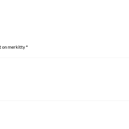
t on merkitty
*