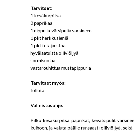
Tarvitset:
1 kesäkurpitsa
2 paprikaa
1 nippu kevätsipulia varsineen
1 pkt herkkusieniä
1 pkt fetajuustoa
hyvälaatuista oliiviöljyä
sormisuolaa
vastarouhittua mustapippuria
Tarvitset myös:
foliota
Valmistusohje:
Pilko kesäkurpitsa, paprikat, kevätsipulit varsin
kulhoon, ja valuta päälle runsaasti oliiviöljyä, sek