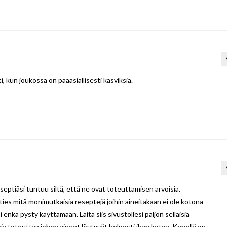
 kun joukossa on pääasiallisesti kasviksia.
reseptiäsi tuntuu siltä, että ne ovat toteuttamisen arvoisia.
 ties mitä monimutkaisia reseptejä joihin aineitakaan ei ole kotona
enkä pysty käyttämään. Laita siis sivustollesi paljon sellaisia
poja toteuttaa johon aineet löytyvät helposti ihan kotoa. Kenellä on