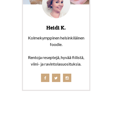
Heidi K.
Kolmekymppinen helsinkiläinen
foodie.
Rentoja reseptejä, hyvää fiilistä,
viini- ja ravintolasuosituksia.