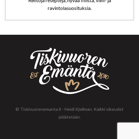
Rentoja reseptejä, hyvää fiilistä, viini- ja
ravintolasuosituksia.
© Tiskivuorenemanta.fi - Heidi Kjellman. Kaikki oikeudet
pidätetään.