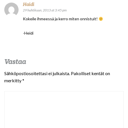
Haidi
29 huhtikuun, 2013 at 3:45 pm
Kokeile ihmeessä ja kerro miten onnistuit!
-Heidi
Vastaa
Sähköpostiosoitettasi ei julkaista.
Pakolliset kentät on
merkitty
*