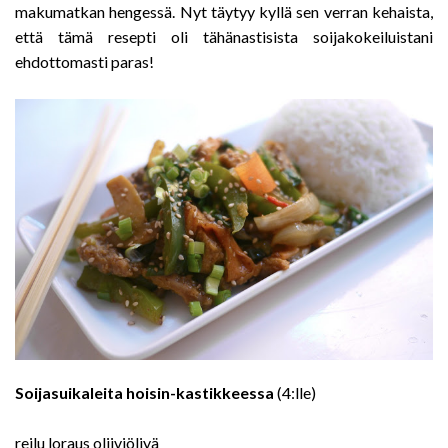
makumatkan hengessä. Nyt täytyy kyllä sen verran kehaista,
että tämä resepti oli tähänastisista soijakokeiluistani
ehdottomasti paras!
Soijasuikaleita hoisin-kastikkeessa
(4:lle)
reilu loraus oliiviöljyä