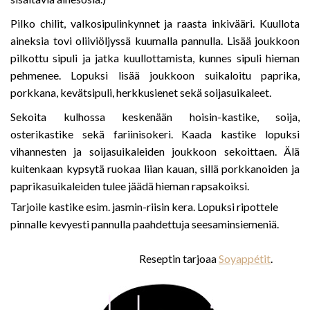
Pilko chilit, valkosipulinkynnet ja raasta inkivääri. Kuullota
aineksia tovi oliiviöljyssä kuumalla pannulla. Lisää joukkoon
pilkottu sipuli ja jatka kuullottamista, kunnes sipuli hieman
pehmenee. Lopuksi lisää joukkoon suikaloitu paprika,
porkkana, kevätsipuli, herkkusienet sekä soijasuikaleet.
Sekoita kulhossa keskenään hoisin-kastike, soija,
osterikastike sekä fariinisokeri. Kaada kastike lopuksi
vihannesten ja soijasuikaleiden joukkoon sekoittaen. Älä
kuitenkaan kypsytä ruokaa liian kauan, sillä porkkanoiden ja
paprikasuikaleiden tulee jäädä hieman rapsakoiksi.
Tarjoile kastike esim. jasmin-riisin kera. Lopuksi ripottele
pinnalle kevyesti pannulla paahdettuja seesaminsiemeniä.
Reseptin tarjoaa
Soyappétit
.