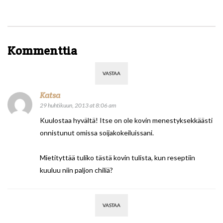
Kommenttia
VASTAA
Katsa
29 huhtikuun, 2013 at 8:06 am
Kuulostaa hyvältä! Itse on ole kovin menestyksekkäästi
onnistunut omissa soijakokeiluissani.
Mietityttää tuliko tästä kovin tulista, kun reseptiin
kuuluu niin paljon chiliä?
VASTAA