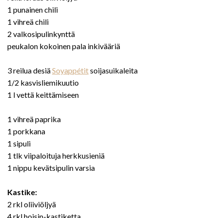
1 punainen chili
1 vihreä chili
2 valkosipulinkynttä
peukalon kokoinen pala inkivääriä
3 reilua desiä
Soyappétit
soijasuikaleita
1/2 kasvisliemikuutio
1 l vettä keittämiseen
1 vihreä paprika
1 porkkana
1 sipuli
1 tlk viipaloituja herkkusieniä
1 nippu kevätsipulin varsia
Kastike:
2 rkl oliiviöljyä
4 rkl hoisin-kastiketta