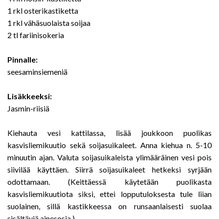
1 rkl osterikastiketta
1 rkl vähäsuolaista soijaa
2 tl fariinisokeria
Pinnalle:
seesaminsiemeniä
Lisäkkeeksi:
Jasmin-riisiä
Kiehauta vesi kattilassa, lisää joukkoon puolikas
kasvisliemikuutio sekä soijasuikaleet. Anna kiehua n. 5-10
minuutin ajan. Valuta soijasuikaleista ylimääräinen vesi pois
siivilää käyttäen. Siirrä soijasuikaleet hetkeksi syrjään
odottamaan. (Keittäessä käytetään puolikasta
kasvisliemikuutiota siksi, ettei lopputuloksesta tule liian
suolainen, sillä kastikkeessa on runsaanlaisesti suolaa
sisältäviä ainesosia.)