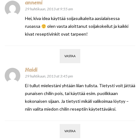
annemi
29 huhtikuun, 2013 at 9:55 am
Hei, kiva idea käyttää soijasuikaleita aasialaisessa
ruoassa
olen vasta aloittanut soijakokeilut ja kaikki
kivat reseptivinkit ovat tarpeen!
VASTAA
Haidi
29 huhtikuun, 2013 at 3:45 pm
Ei tullut mielestäni yhtään liian tulista. Tietysti voit jättää
punaisen chilin pois, tai käyttää esim. puolikkaan
kokonaisen sijaan. Ja tietysti mikäli valikoimaa löytyy –
niin valita miedon chilin reseptiin käytettäväksi.
VASTAA