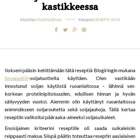
kastikkeessa
Kirjoittaja:
Heidi Kjellman
Kategoria:
RESEPTI
,
VEGE
Ilokseni pääsin kehittämään tätä reseptiä Blogiringin mukana
Soyappétit
-soijatuotteita käyttäen. Olen vastikään
innostunut soijan käytöstä ruoanlaitossa – lähinnä sen
korkean proteiinipitoisuuden, edullisen hinnan ja hyvän
säilyvyyden vuoksi. Aiemmin olin käyttänyt ruoanlaitossa
enimmäkseen soijarouhetta sekä soijajauhoja. Tällä kertaa
reseptiin valikoitui pääraaka-aineeksi soijasuikaleet.
Ensisijainen kriteerini reseptille oli saada suikaleisiin
reippaasti makua. Siispä päätin toteuttaa reseptin aasialaisen