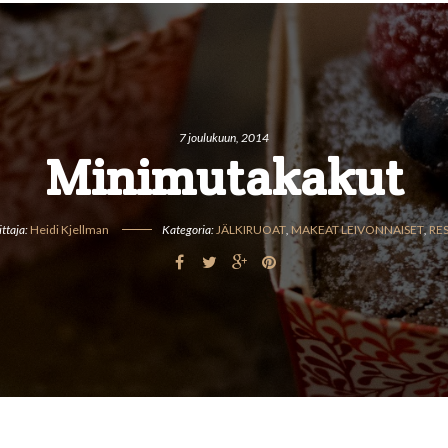
7 joulukuun, 2014
Minimutakakut
ittaja:
Heidi Kjellman
Kategoria:
JÄLKIRUOAT
,
MAKEAT LEIVONNAISET
,
RES