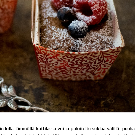
dolla lämmöllä kattilassa voi ja paloiteltu suklaa välillä puuha