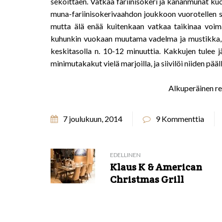
sekoittaen. Vatkaa fariinisokeri ja kananmunat kuo
muna-fariinisokerivaahdon joukkoon vuorotellen su
mutta älä enää kuitenkaan vatkaa taikinaa voimakk
kuhunkin vuokaan muutama vadelma ja mustikka, 
keskitasolla n. 10-12 minuuttia. Kakkujen tulee jä
minimutakakut vielä marjoilla, ja siivilöi niiden p
Alkuperäinen re
7 joulukuun, 2014
9 Kommenttia
EDELLINEN
Klaus K & American
Christmas Grill