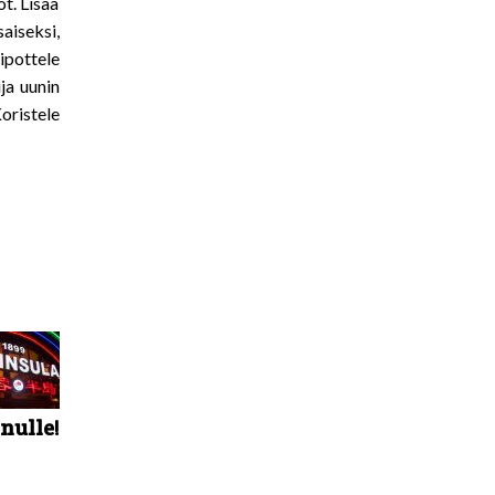
t. Lisää
aiseksi,
ipottele
ja uunin
oristele
inulle!