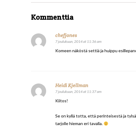
Kommenttia
chefjones
7 joulukuun, 2014 at 11:36 am
Komeen näköstä settiä ja huippu esillepan
Heidi Kjellman
7 joulukuun, 2014 at 11:37 am
Kiitos!
Se on kyllä totta, että perinteisestä ja tyl
tarjolle hieman eri tavalla.