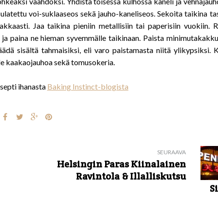
hkeaksi vaahdoksi. Yhdistä toisessa kulhossa kaneli ja vehnäjauho
latettu voi-suklaaseos sekä jauho-kaneliseos. Sekoita taikina tas
aasti. Jaa taikina pieniin metallisiin tai paperisiin vuokiin. R
ja paina ne hieman syvemmälle taikinaan. Paista minimutakakku
ädä sisältä tahmaisiksi, eli varo paistamasta niitä ylikypsiksi. K
äälle kaakaojauhoa sekä tomusokeria.
septi ihanasta
Baking Instinct-blogista
SEURAAVA
Helsingin Paras Kiinalainen
Ravintola & Illalliskutsu
S