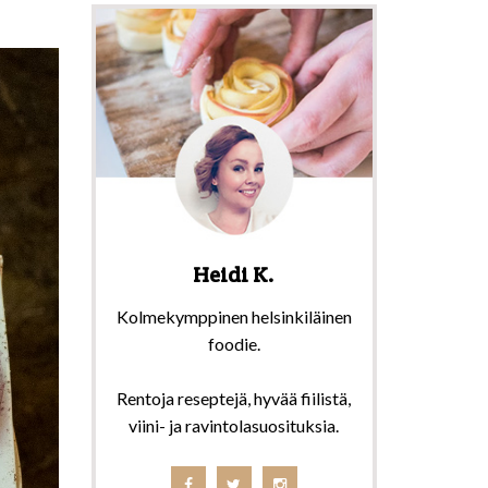
Heidi K.
Kolmekymppinen helsinkiläinen
foodie.
Rentoja reseptejä, hyvää fiilistä,
viini- ja ravintolasuosituksia.