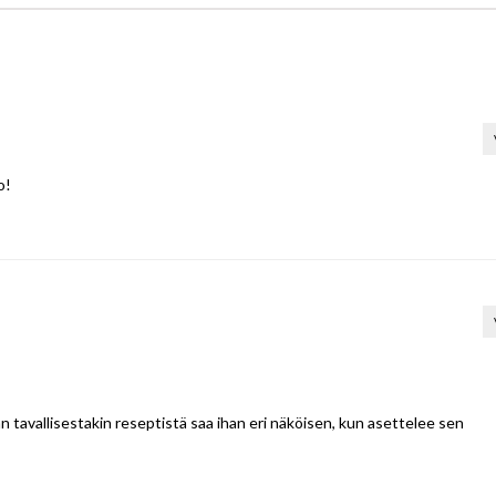
o!
sän tavallisestakin reseptistä saa ihan eri näköisen, kun asettelee sen