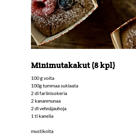
Minimutakakut (8 kpl)
100 g voita
100g tummaa suklaata
2 dl fariinisokeria
2 kananmunaa
2 dl vehnäjauhoja
1 tl kanelia
mustikoita