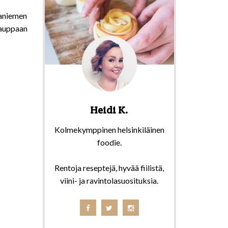
kaniemen
kauppaan
Heidi K.
Kolmekymppinen helsinkiläinen
foodie.
Rentoja reseptejä, hyvää fiilistä,
viini- ja ravintolasuosituksia.