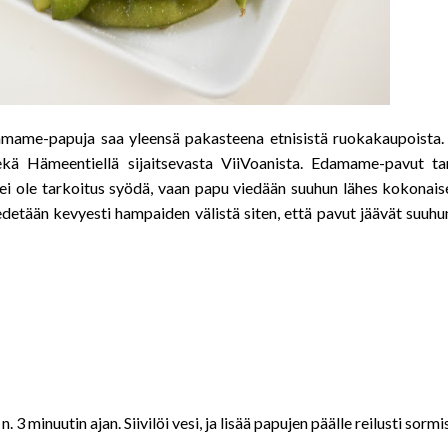
amame-papuja saa yleensä pakasteena etnisistä ruokakaupoista.
ä Hämeentiellä sijaitsevasta ViiVoanista. Edamame-pavut tar
a ei ole tarkoitus syödä, vaan papu viedään suuhun lähes kokonai
vedetään kevyesti hampaiden välistä siten, että pavut jäävät suuhu
3 minuutin ajan. Siivilöi vesi, ja lisää papujen päälle reilusti sormi