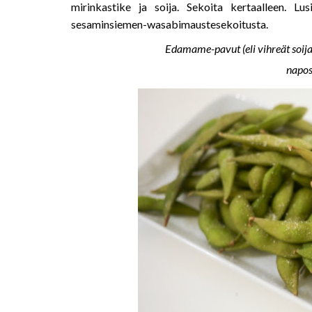
mirinkastike ja soija. Sekoita kertaalleen. Lus
sesaminsiemen-wasabimaustesekoitusta.
Edamame-pavut (eli vihreät soijap
napost