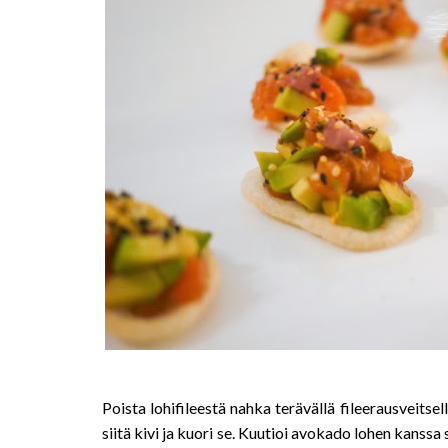
Poista lohifileestä nahka terävällä fileerausveitsel
siitä kivi ja kuori se. Kuutioi avokado lohen kanss