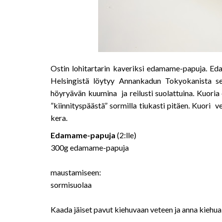
Ostin lohitartarin kaveriksi edamame-papuja. Ed
Helsingistä löytyy Annankadun Tokyokanista sek
höyryävän kuumina ja reilusti suolattuina. Kuori
”kiinnityspäästä” sormilla tiukasti pitäen. Kuori 
kera.
Edamame-papuja
(2:lle)
300g edamame-papuja
maustamiseen:
sormisuolaa
Kaada jäiset pavut kiehuvaan veteen ja anna kiehua n. 