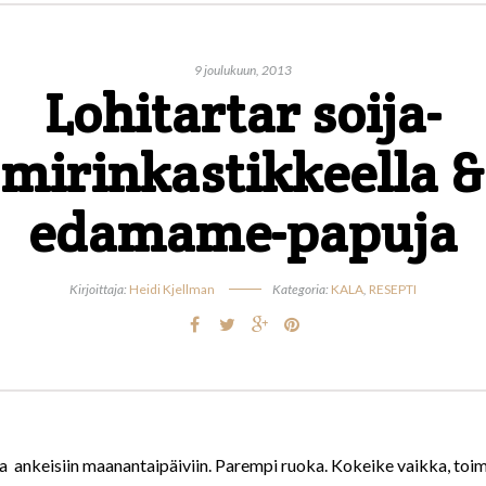
9 joulukuun, 2013
Lohitartar soija-
mirinkastikkeella &
edamame-papuja
Kirjoittaja:
Heidi Kjellman
Kategoria:
KALA
,
RESEPTI
ja ankeisiin maanantaipäiviin. Parempi ruoka. Kokeike vaikka, toimi