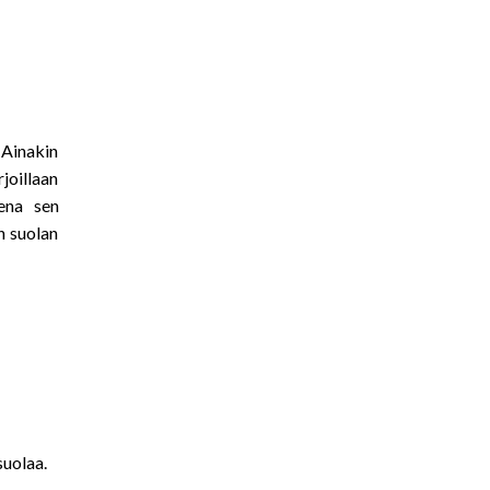
 Ainakin
joillaan
sena sen
n suolan
suolaa.