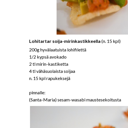
Lohitartar soija-mirinkastikkeella
(n. 15 kpl)
200g hyvälaatuista lohifilettä
1/2 kypsä avokado
2 tl mirin-kastiketta
4 tl vähäsuolaista soijaa
n. 15 kpl rapukeksejä
pinnalle:
(Santa-Maria) sesam-wasabi maustesekoitusta