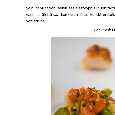
Sain inspiraation näihin aasialastyyppisiin lohit
varrella. Sieltä saa hankittua lähes kaikki erik
verrattuna.
Lohi-avokad