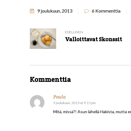
9 joulukuun, 2013
6 Kommenttia
EDELLINEN
Valloittavat Skonssit
Kommenttia
Paula
9 joulukuun, 2013 at 9:15 pm
Mitä, missä?! Asun lähellä Hakista, mutta 