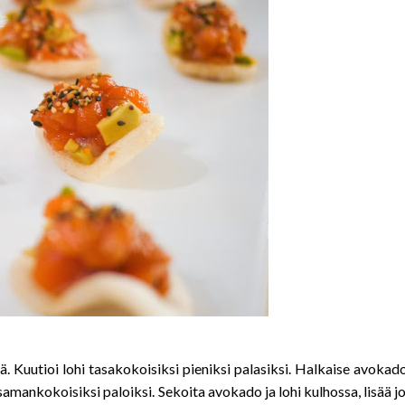
lä. Kuutioi lohi tasakokoisiksi pieniksi palasiksi. Halkaise avokad
a samankokoisiksi paloiksi. Sekoita avokado ja lohi kulhossa, lisää