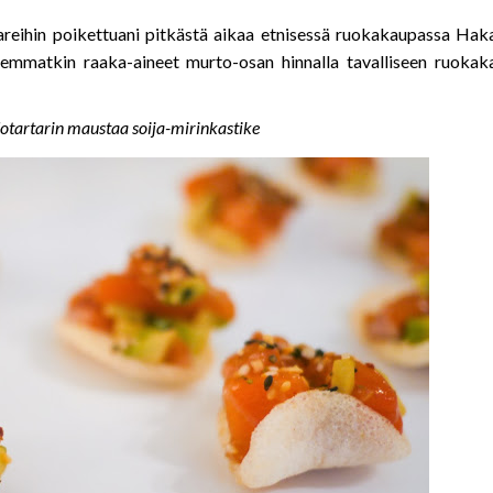
artareihin poikettuani pitkästä aikaa etnisessä ruokakaupassa Ha
oisemmatkin raaka-aineet murto-osan hinnalla tavalliseen ruoka
otartarin maustaa soija-mirinkastike