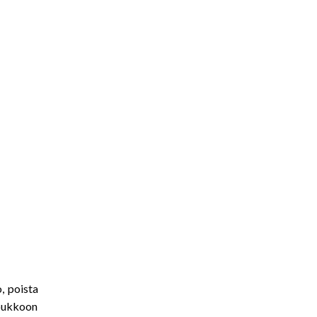
o, poista
 joukkoon