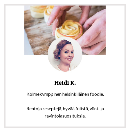
Heidi K.
Kolmekymppinen helsinkiläinen foodie.
Rentoja reseptejä, hyvää fiilistä, viini- ja
ravintolasuosituksia.