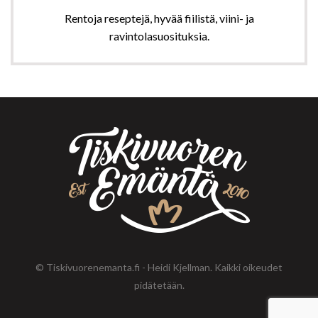
Rentoja reseptejä, hyvää fiilistä, viini- ja
ravintolasuosituksia.
© Tiskivuorenemanta.fi - Heidi Kjellman. Kaikki oikeudet
pidätetään.