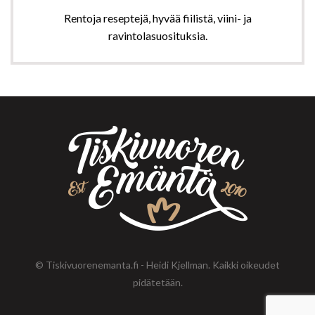
Rentoja reseptejä, hyvää fiilistä, viini- ja
ravintolasuosituksia.
© Tiskivuorenemanta.fi - Heidi Kjellman. Kaikki oikeudet
pidätetään.