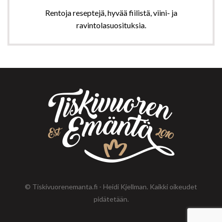
Rentoja reseptejä, hyvää fiilistä, viini- ja
ravintolasuosituksia.
© Tiskivuorenemanta.fi - Heidi Kjellman. Kaikki oikeudet
pidätetään.