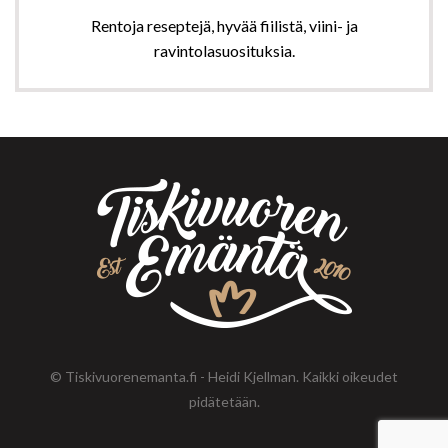
Rentoja reseptejä, hyvää fiilistä, viini- ja
ravintolasuosituksia.
© Tiskivuorenemanta.fi - Heidi Kjellman. Kaikki oikeudet
pidätetään.