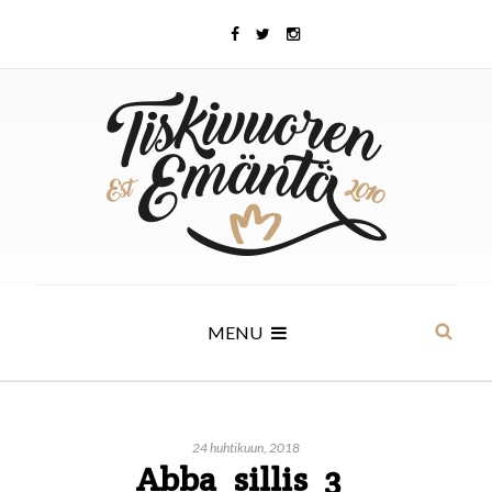
MENU
24 huhtikuun, 2018
Abba_sillis_3_