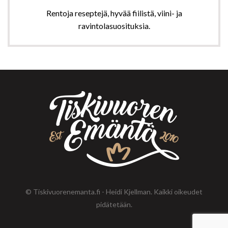
Rentoja reseptejä, hyvää fiilistä, viini- ja
ravintolasuosituksia.
© Tiskivuorenemanta.fi - Heidi Kjellman. Kaikki oikeudet
pidätetään.