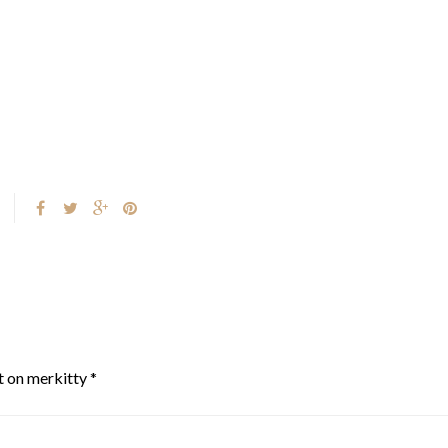
t on merkitty
*