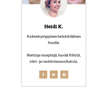
Heidi K.
Kolmekymppinen helsinkiläinen
foodie.
Rentoja reseptejä, hyvää fiilistä,
viini- ja ravintolasuosituksia.