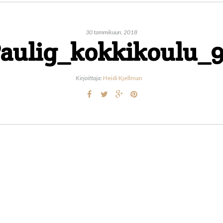
30 tammikuun, 2018
aulig_kokkikoulu_
Kirjoittaja:
Heidi Kjellman