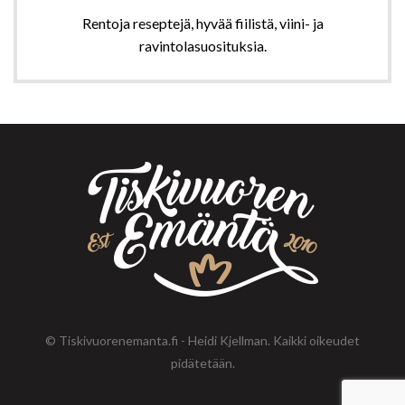
Rentoja reseptejä, hyvää fiilistä, viini- ja
ravintolasuosituksia.
© Tiskivuorenemanta.fi - Heidi Kjellman. Kaikki oikeudet
pidätetään.