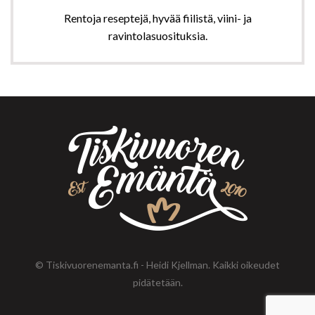
Rentoja reseptejä, hyvää fiilistä, viini- ja
ravintolasuosituksia.
© Tiskivuorenemanta.fi - Heidi Kjellman. Kaikki oikeudet
pidätetään.