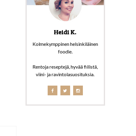
Heidi K.
Kolmekymppinen helsinkiläinen
foodie.
Rentoja reseptejä, hyvää fiilistä,
viini- ja ravintolasuosituksia.