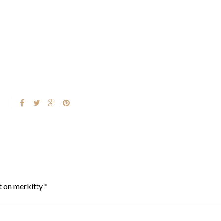
t on merkitty
*