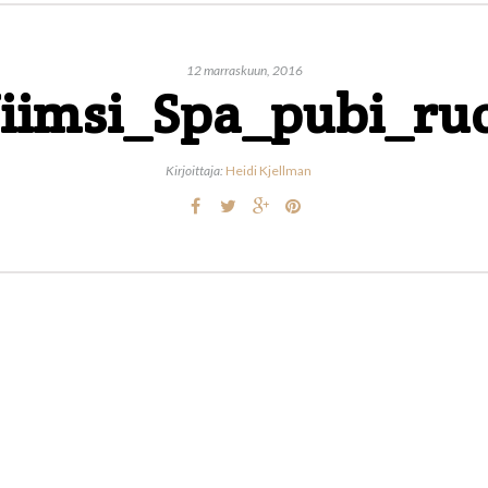
12 marraskuun, 2016
iimsi_Spa_pubi_ruo
Kirjoittaja:
Heidi Kjellman