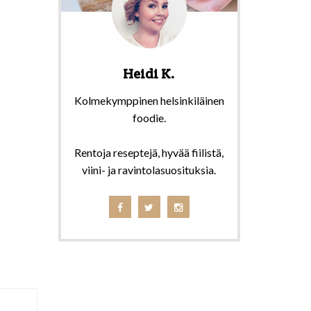
Heidi K.
Kolmekymppinen helsinkiläinen
foodie.
Rentoja reseptejä, hyvää fiilistä,
viini- ja ravintolasuosituksia.