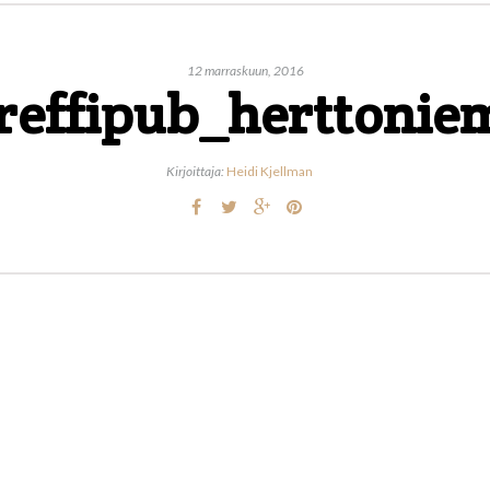
12 marraskuun, 2016
reffipub_herttonie
Kirjoittaja:
Heidi Kjellman