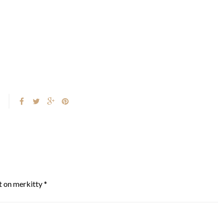
t on merkitty
*