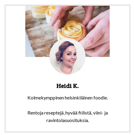
Heidi K.
Kolmekymppinen helsinkiläinen foodie.
Rentoja reseptejä, hyvää fiilistä, viini- ja
ravintolasuosituksia.