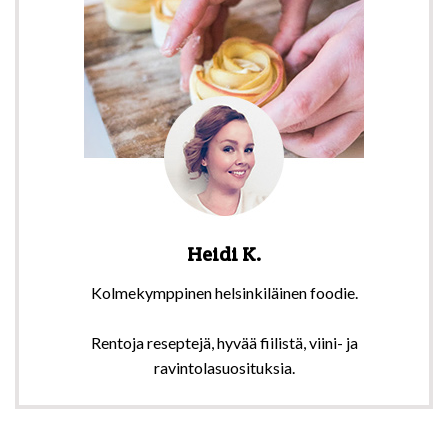
Heidi K.
Kolmekymppinen helsinkiläinen foodie.
Rentoja reseptejä, hyvää fiilistä, viini- ja
ravintolasuosituksia.