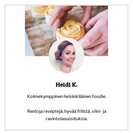
Heidi K.
Kolmekymppinen helsinkiläinen foodie.
Rentoja reseptejä, hyvää fiilistä, viini- ja
ravintolasuosituksia.