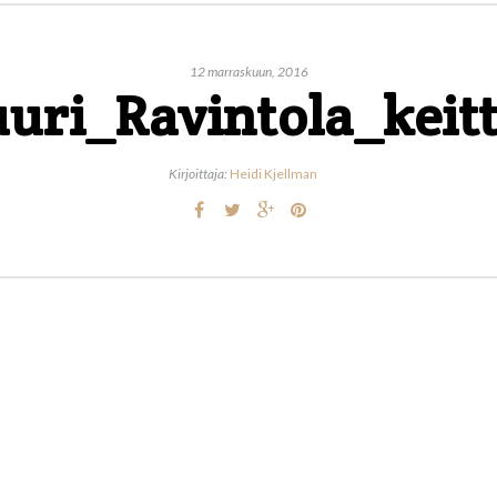
12 marraskuun, 2016
uuri_Ravintola_keit
Kirjoittaja:
Heidi Kjellman