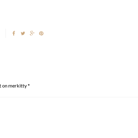
t on merkitty
*