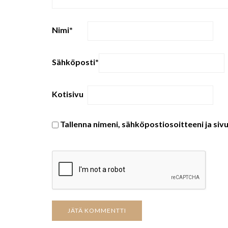
Nimi
*
Sähköposti
*
Kotisivu
Tallenna nimeni, sähköpostiosoitteeni ja si