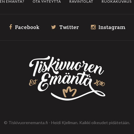
REN EMÄNTÄ?
OTA YHTEYTTÄ
RAVINTOLAT
RUOKAKUVAUS
Facebook
Twitter
Instagram
© Tiskivuorenemanta.fi - Heidi Kjellman. Kaikki oikeudet pidätetään.