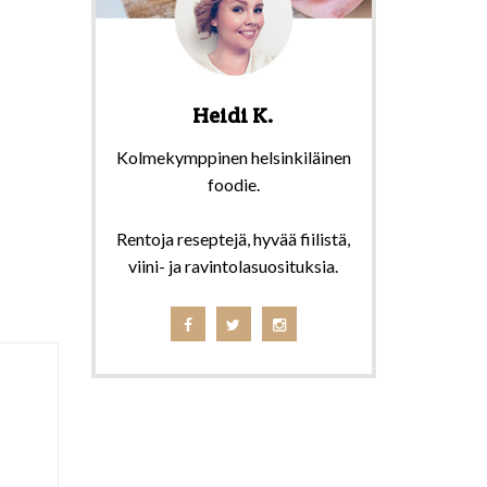
Heidi K.
Kolmekymppinen helsinkiläinen
foodie.
Rentoja reseptejä, hyvää fiilistä,
viini- ja ravintolasuosituksia.