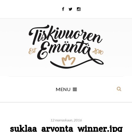
MENU
12 marraskuun, 2016
suklaa_arvonta_winner.jpg