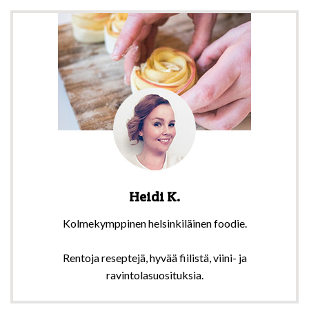
Heidi K.
Kolmekymppinen helsinkiläinen foodie.
Rentoja reseptejä, hyvää fiilistä, viini- ja
ravintolasuosituksia.