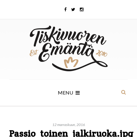
MENU
12 marraskuun, 2016
Passio_toinen_jalkiruoka.jpg