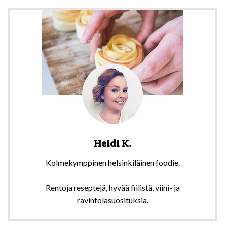
Heidi K.
Kolmekymppinen helsinkiläinen foodie.
Rentoja reseptejä, hyvää fiilistä, viini- ja
ravintolasuosituksia.