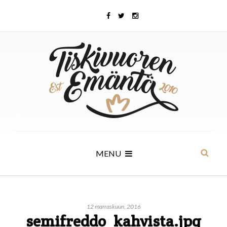
MENU
12 marraskuun, 2016
semifreddo_kahvista.jpg