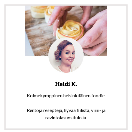
Heidi K.
Kolmekymppinen helsinkiläinen foodie.
Rentoja reseptejä, hyvää fiilistä, viini- ja
ravintolasuosituksia.