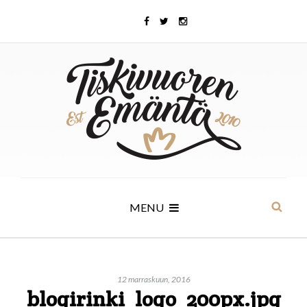
MENU
12 marraskuun, 2016
blogirinki_logo_200px.jpg