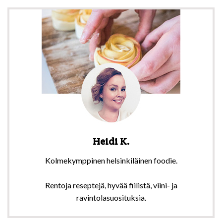
Heidi K.
Kolmekymppinen helsinkiläinen foodie.
Rentoja reseptejä, hyvää fiilistä, viini- ja
ravintolasuosituksia.