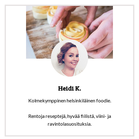
Heidi K.
Kolmekymppinen helsinkiläinen foodie.
Rentoja reseptejä, hyvää fiilistä, viini- ja
ravintolasuosituksia.