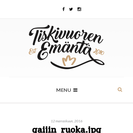
MENU
12 marraskuun, 2016
gaijin_ruoka.jpg