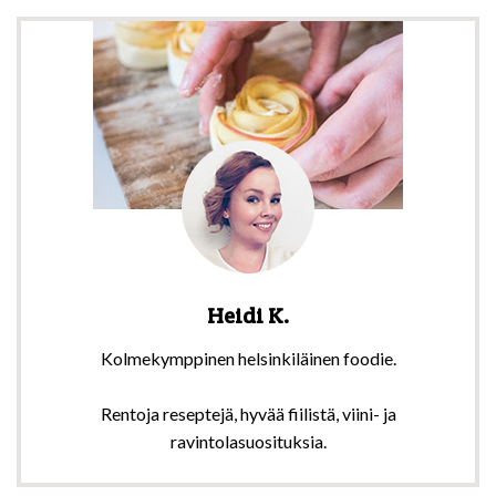
Heidi K.
Kolmekymppinen helsinkiläinen foodie.
Rentoja reseptejä, hyvää fiilistä, viini- ja
ravintolasuosituksia.