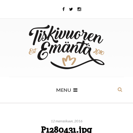
MENU
12 marraskuun, 2016
P1280431.jpg