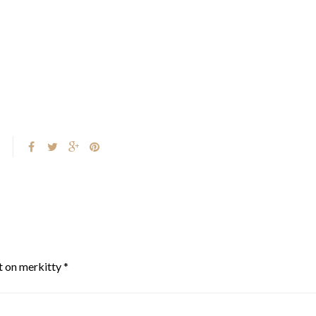
t on merkitty
*