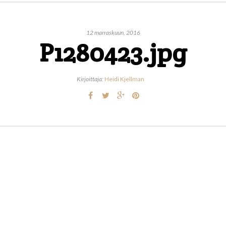
12 marraskuun, 2016
P1280423.jpg
Kirjoittaja:
Heidi Kjellman