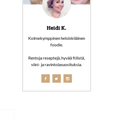
Heidi K.
Kolmekymppinen helsinkiläinen
foodie.
Rentoja reseptejä, hyvää fiilistä,
viini- ja ravintolasuosituksia.