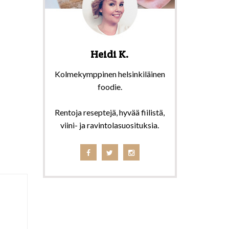
Heidi K.
Kolmekymppinen helsinkiläinen
foodie.
Rentoja reseptejä, hyvää fiilistä,
viini- ja ravintolasuosituksia.