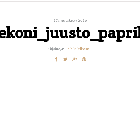
12 marraskuun, 2016
ekoni_juusto_papri
Kirjoittaja:
Heidi Kjellman