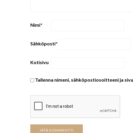
Nimi
*
Sähköposti
*
Kotisivu
Tallenna nimeni, sähköpostiosoitteeni ja si