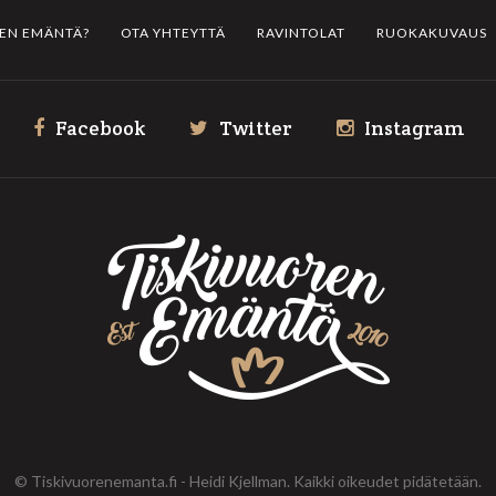
REN EMÄNTÄ?
OTA YHTEYTTÄ
RAVINTOLAT
RUOKAKUVAUS
Facebook
Twitter
Instagram
© Tiskivuorenemanta.fi - Heidi Kjellman. Kaikki oikeudet pidätetään.