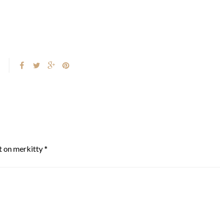
t on merkitty
*