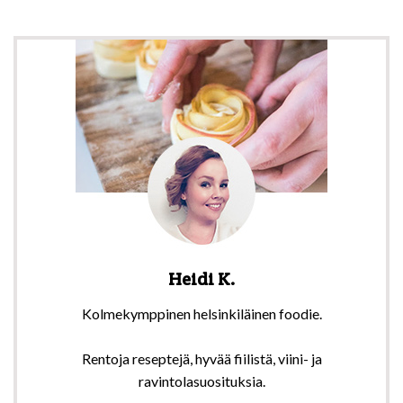
Heidi K.
Kolmekymppinen helsinkiläinen foodie.
Rentoja reseptejä, hyvää fiilistä, viini- ja
ravintolasuosituksia.