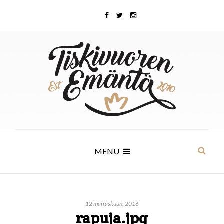
MENU
12 marraskuun, 2016
rapuja.jpg