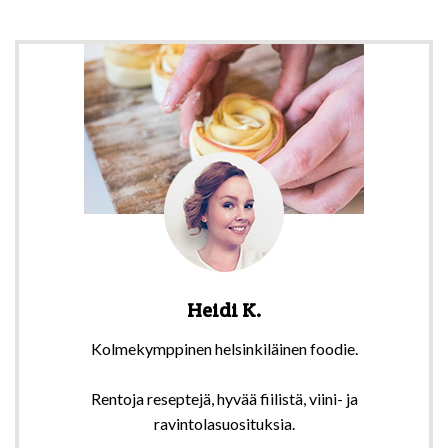
Heidi K.
Kolmekymppinen helsinkiläinen foodie.
Rentoja reseptejä, hyvää fiilistä, viini- ja
ravintolasuosituksia.