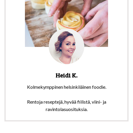
Heidi K.
Kolmekymppinen helsinkiläinen foodie.
Rentoja reseptejä, hyvää fiilistä, viini- ja
ravintolasuosituksia.