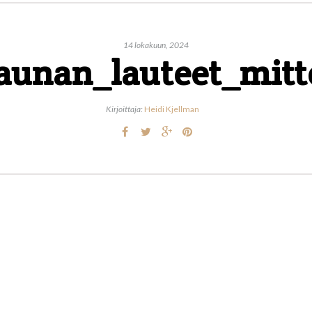
14 lokakuun, 2024
aunan_lauteet_mitt
Kirjoittaja:
Heidi Kjellman