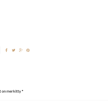
t on merkitty
*