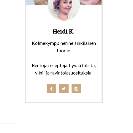
Heidi K.
Kolmekymppinen helsinkiläinen
foodie.
Rentoja reseptejä, hyvää fiilistä,
viini- ja ravintolasuosituksia.