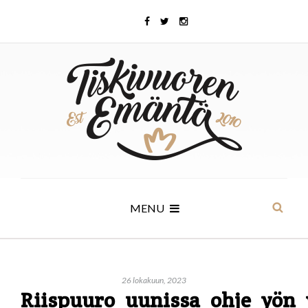
MENU
26 lokakuun, 2023
Riispuuro_uunissa_ohje_yön_