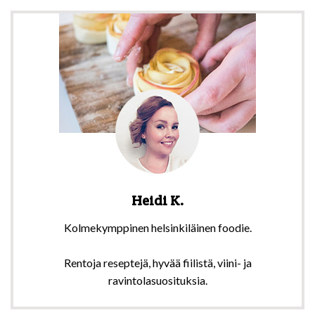
Heidi K.
Kolmekymppinen helsinkiläinen foodie.
Rentoja reseptejä, hyvää fiilistä, viini- ja
ravintolasuosituksia.