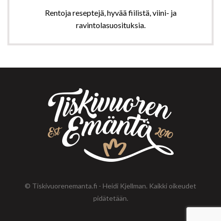
Rentoja reseptejä, hyvää fiilistä, viini- ja
ravintolasuosituksia.
© Tiskivuorenemanta.fi - Heidi Kjellman. Kaikki oikeudet
pidätetään.