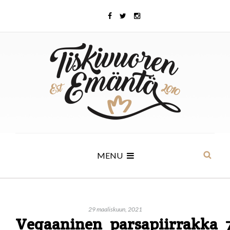
MENU
29 maaliskuun, 2021
Vegaaninen_parsapiirrakka_