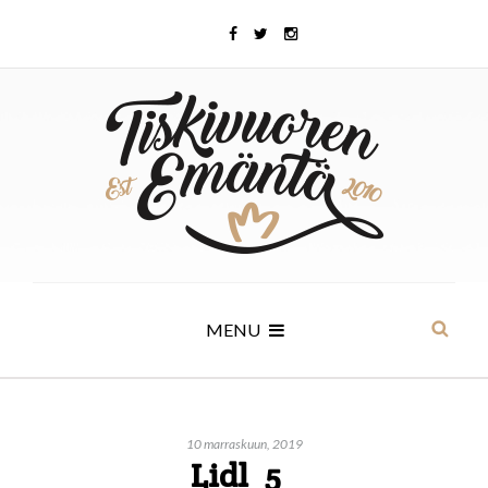
MENU
10 marraskuun, 2019
Lidl_5_