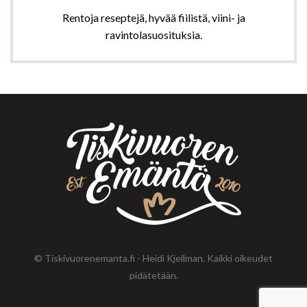
Rentoja reseptejä, hyvää fiilistä, viini- ja
ravintolasuosituksia.
© Tiskivuorenemanta.fi - Heidi Kjellman. Kaikki oikeudet
pidätetään.