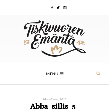
MENU
24 huhtikuun, 2018
Abba_sillis_5_