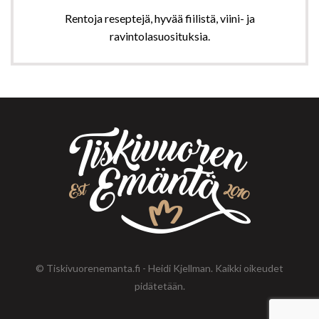
Rentoja reseptejä, hyvää fiilistä, viini- ja
ravintolasuosituksia.
© Tiskivuorenemanta.fi - Heidi Kjellman. Kaikki oikeudet
pidätetään.