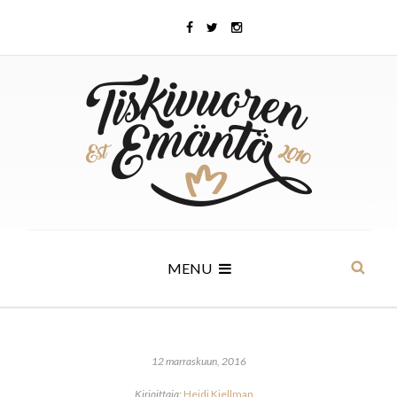
MENU
12 marraskuun, 2016
Kirjoittaja:
Heidi Kjellman