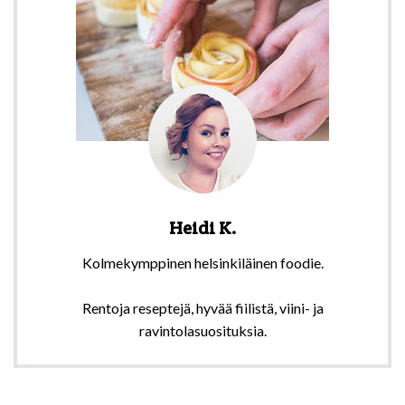
Heidi K.
Kolmekymppinen helsinkiläinen foodie.
Rentoja reseptejä, hyvää fiilistä, viini- ja
ravintolasuosituksia.