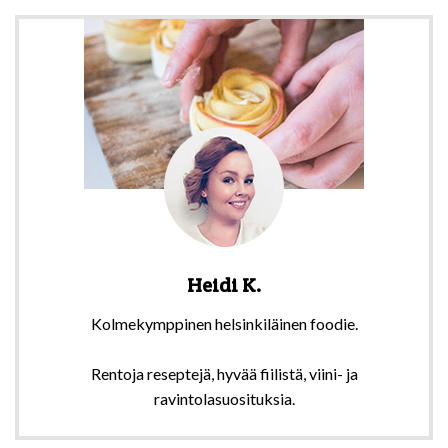
Heidi K.
Kolmekymppinen helsinkiläinen foodie.
Rentoja reseptejä, hyvää fiilistä, viini- ja
ravintolasuosituksia.