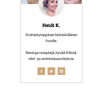
Heidi K.
Kolmekymppinen helsinkiläinen
foodie.
Rentoja reseptejä, hyvää fiilistä,
viini- ja ravintolasuosituksia.