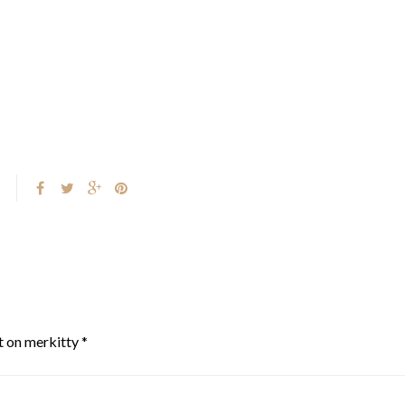
t on merkitty
*